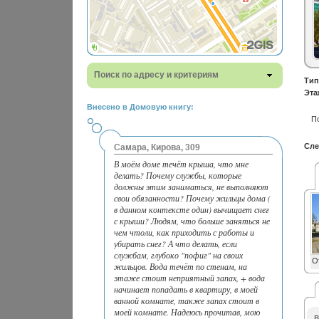
Поиск по адресу и критериям
Тип
Эта
Внесено в Домовую книгу:
П
Сле
Самара, Кирова, 309
В моём доме течёт крыша, что мне
делать? Почему службы, которые
должны этим заниматься, не выполняют
свои обязанности? Почему жильцы дома (
в данном контексте один) вычищает снег
с крыши? Людям, что больше заняться не
чем чтоли, как приходить с работы и
убирать снег? А что делать, если
службам, глубоко "пофиг" на своих
О
жильцов. Вода течёт по стенам, на
этаже стоит неприятный запах, + вода
начинает попадать в квартиру, в моей
ванной комнате, также запах стоит в
моей комнате. Надеюсь прочитав, мою
В