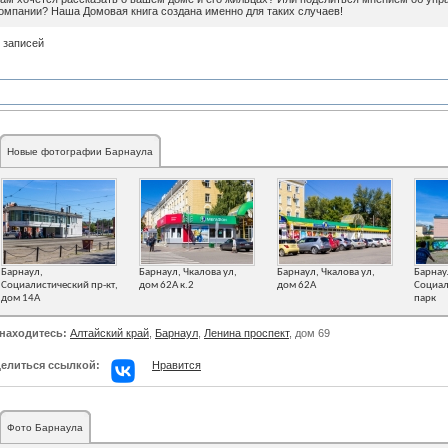
омпании? Наша Домовая книга создана именно для таких случаев!
 записей
Новые фотографии Барнаула
Барнаул,
Барнаул, Чкалова ул,
Барнаул, Чкалова ул,
Барнау
Социалистический пр-кт,
дом 62А к.2
дом 62А
Социал
дом 14А
парк
находитесь:
Алтайский край
,
Барнаул
,
Ленина проспект
, дом 69
елиться ссылкой:
Нравится
Фото Барнаула