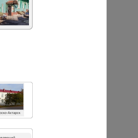
ско-Ахтарск
равляющей