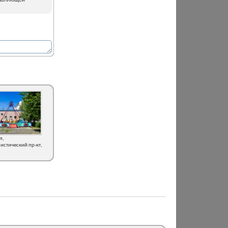
л,
истический пр-кт,