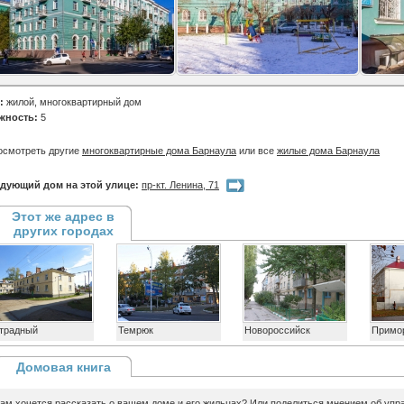
:
жилой, многоквартирный дом
жность:
5
осмотреть другие
многоквартирные дома Барнаула
или все
жилые дома Барнаула
дующий дом на этой улице:
пр-кт. Ленина, 71
Этот же адрес в
других городах
традный
Темрюк
Новороссийск
Примор
Домовая книга
ам хочется рассказать о вашем доме и его жильцах? Или поделиться мнением об уп