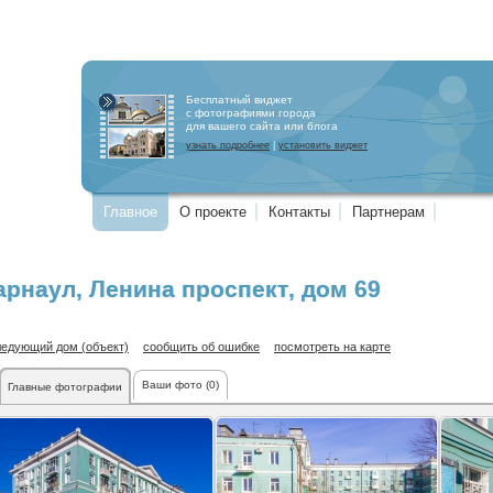
Бесплатный виджет
с фотографиями города
для вашего сайта или блога
узнать подробнее
|
установить виджет
Главное
О проекте
Контакты
Партнерам
арнаул
,
Ленина проспект
, дом 69
ледующий дом (объект)
сообщить об ошибке
посмотреть на карте
Ваши фото (0)
Главные фотографии