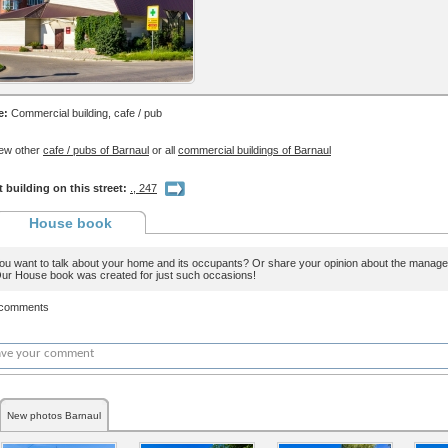
e:
Commercial building, cafe / pub
ew other
cafe / pubs of Barnaul
or all
commercial buildings of Barnaul
 building on this street:
., 247
House book
ou want to talk about your home and its occupants? Or share your opinion about the man
ur House book was created for just such occasions!
 comments
New photos Barnaul