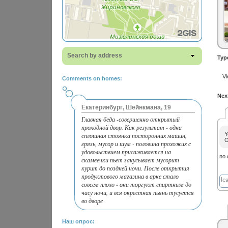
Search by address
Typ
Vi
Comments on homes:
Next
Екатеринбург, Шейнкмана, 19
Главная беда -совершенно открытый
проходной двор. Как результат - одна
Y
сплошная стоянка посторонних машин,
O
грязь, мусор и шум - половина прохожих с
удовольствием присаживается на
no
скамеечки пьет закусывает мусорит
курит до поздней ночи. После открытия
продуктового магазина в арке стало
совсем плохо - они торгуют спиртным до
часу ночи, и вся окрестная пьянь тусуется
во дворе
Наш опрос: