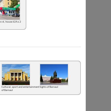
ov st, house 62А к.2
Cultural, sport and entertainment
Sights of Barnaul
of Barnaul