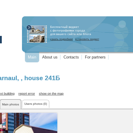
Бесплатный виджет
с фотографиями города
для вашего сайта или блога
узнать подробнее
|
установить виджет
Main
About us
Contacts
For partners
arnaul
,
, house 241Б
xt building
report error
show on the map
Users photos (0)
Main photos