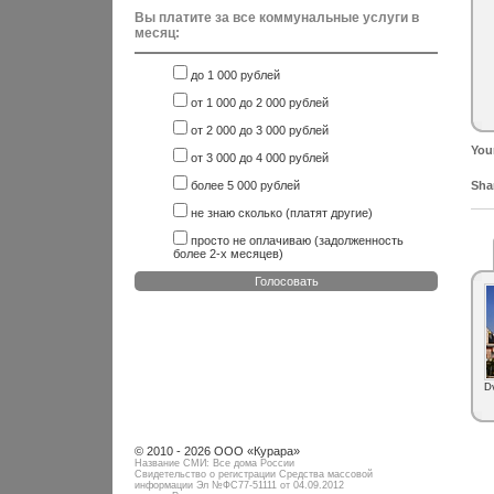
Вы платите за все коммунальные услуги в
месяц:
до 1 000 рублей
от 1 000 до 2 000 рублей
от 2 000 до 3 000 рублей
You
от 3 000 до 4 000 рублей
более 5 000 рублей
Shar
не знаю сколько (платят другие)
просто не оплачиваю (задолженность
более 2-х месяцев)
Голосовать
D
© 2010 - 2026 ООО «Курара»
Название СМИ: Все дома России
Свидетельство о регистрации Средства массовой
информации Эл №ФC77-51111 от 04.09.2012