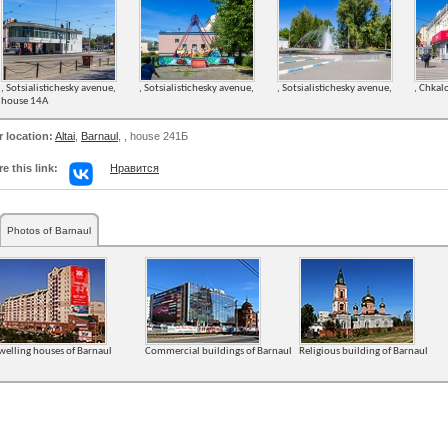
, Sotsialistichesky avenue,
, Sotsialistichesky avenue,
, Sotsialistichesky avenue,
, Chkal
house 14А
r location:
Altai
,
Barnaul
,
, house 241Б
e this link:
Нравится
Photos of Barnaul
welling houses of Barnaul
Commercial buildings of Barnaul
Religious building of Barnaul